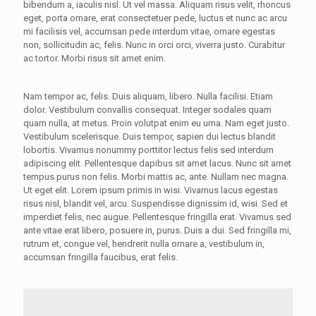
bibendum a, iaculis nisl. Ut vel massa. Aliquam risus velit, rhoncus
eget, porta ornare, erat consectetuer pede, luctus et nunc ac arcu
mi facilisis vel, accumsan pede interdum vitae, ornare egestas
non, sollicitudin ac, felis. Nunc in orci orci, viverra justo. Curabitur
ac tortor. Morbi risus sit amet enim.
Nam tempor ac, felis. Duis aliquam, libero. Nulla facilisi. Etiam
dolor. Vestibulum convallis consequat. Integer sodales quam
quam nulla, at metus. Proin volutpat enim eu urna. Nam eget justo.
Vestibulum scelerisque. Duis tempor, sapien dui lectus blandit
lobortis. Vivamus nonummy porttitor lectus felis sed interdum
adipiscing elit. Pellentesque dapibus sit amet lacus. Nunc sit amet
tempus purus non felis. Morbi mattis ac, ante. Nullam nec magna.
Ut eget elit. Lorem ipsum primis in wisi. Vivamus lacus egestas
risus nisl, blandit vel, arcu. Suspendisse dignissim id, wisi. Sed et
imperdiet felis, nec augue. Pellentesque fringilla erat. Vivamus sed
ante vitae erat libero, posuere in, purus. Duis a dui. Sed fringilla mi,
rutrum et, congue vel, hendrerit nulla ornare a, vestibulum in,
accumsan fringilla faucibus, erat felis.